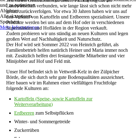
Seit vielen Generationen ist unsere Familie eng mit der
und zu optimieren.
Landwirtschaft verbunden, wie lange lässt sich schon nicht mehr
Ablehnen
genau zurückverfolgen. Vor etwa 30 Jahren haben wir uns auf
Alle akzeptieren
den Verkauf von Kartoffeln und Erdbeeren spezialisiert. Unsere
Speichern
Produkte werden bei uns auf dem Hof oder in verschiedenen
Mehr Informationen
Supermärkten und Hofläden in der Region verkauft.
Zudem probieren wir uns ständig an neuen Kulturen und legen
großen Wert auf Nachhaltigkeit und Naturschutz.
Der Hof wird seit Sommer 2022 von Heinrich geführt, als
Familienbetrieb helfen natürlich Heiner und Maria immer noch
mit. Zusätzlich helfen drei festangestellte Mitarbeiter und vier
Minijobber auf Hof und Feld mit.
Unser Hof befindet sich in Vettweiß-Kelz in der Zülpicher
Börde, die sich durch sehr gute Bodenqualitäten auszeichnet.
Hier bauen wir im Rahmen einer vielfältigen Fruchtfolge
folgende Kulturen an:
Kartoffeln (Speise- sowie Kartoffeln zur
Weiterverarbeitung)
Erdbeeren
zum Selbstpflücken
Winter- und Sommergetreide
Zuckerrüben